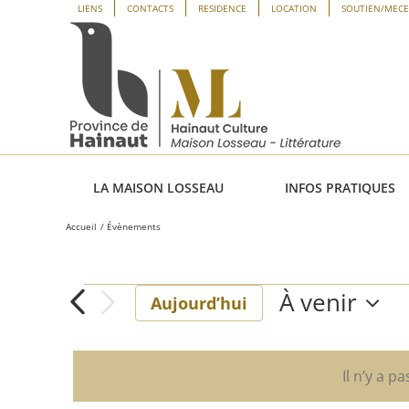
Passer
Panneau de gestion des cookies
LIENS
CONTACTS
RESIDENCE
LOCATION
SOUTIEN/MEC
au
contenu
LA MAISON LOSSEAU
INFOS PRATIQUES
Accueil
Évènements
À venir
Évènements
Aujourd’hui
Sélectionne
une
date.
Il n’y a p