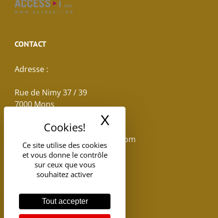
CONTACT
Adresse :
Rue de Nimy 37 / 39
7000 Mons
X
Masquer le band
Email :
reservations.losseau@gmail.com
Ce site utilise des cookies
et vous donne le contrôle
Tel: +32(0)65.398.880
sur ceux que vous
souhaitez activer
Tout accepter