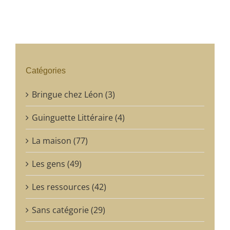
Catégories
Bringue chez Léon (3)
Guinguette Littéraire (4)
La maison (77)
Les gens (49)
Les ressources (42)
Sans catégorie (29)