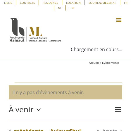
Passer
Panneau de gestion des cookies
LIENS
CONTACTS
RESIDENCE
LOCATION
SOUTIEN/MECENAT
FR
NL
EN
au
contenu
Chargement en cours...
Accueil
Évènements
Évènements
Il n’y a pas d’évènements à venir.
Notice
À venir
Navig
Liste
Navig
de
Sélectionnez
vues
une
par
Évène
Évènements
Évènements