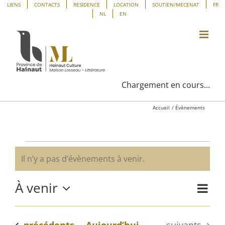
Passer
Panneau de gestion des cookies
LIENS
CONTACTS
RESIDENCE
LOCATION
SOUTIEN/MECENAT
FR
NL
EN
au
contenu
Chargement en cours...
Accueil
Évènements
Évènements
Il n’y a pas d’évènements à venir.
Notice
À venir
Navig
Liste
Navig
de
Sélectionnez
vues
une
par
Évène
Évènements
Évènements