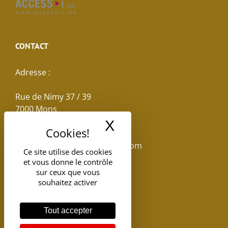
CONTACT
Adresse :
Rue de Nimy 37 / 39
7000 Mons
X
Masquer le band
Email :
reservations.losseau@gmail.com
Ce site utilise des cookies
et vous donne le contrôle
Tel: +32(0)65.398.880
sur ceux que vous
souhaitez activer
Tout accepter