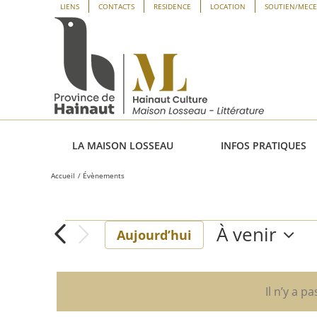
Passer
Panneau de gestion des cookies
LIENS
CONTACTS
RESIDENCE
LOCATION
SOUTIEN/MEC
au
contenu
LA MAISON LOSSEAU
INFOS PRATIQUES
Accueil
Évènements
À venir
Évènements
Aujourd’hui
Sélectionne
une
date.
Il n’y a p