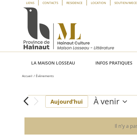
Passer
Panneau de gestion des cookies
LIENS
CONTACTS
RESIDENCE
LOCATION
SOUTIEN/MEC
au
contenu
LA MAISON LOSSEAU
INFOS PRATIQUES
Accueil
Évènements
À venir
Évènements
Aujourd’hui
Sélectionne
une
date.
Il n’y a p