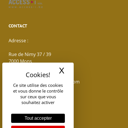
CONTACT
Adresse :
Rue de Nimy 37 / 39
7000 Mons
X
Masquer le band
Email :
reservations.losseau@gmail.com
Ce site utilise des cookies
et vous donne le contrôle
Tel: +32(0)65.398.880
sur ceux que vous
souhaitez activer
Tout accepter