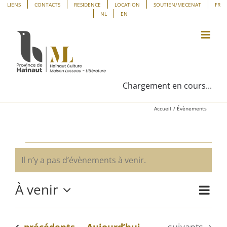
Passer
Panneau de gestion des cookies
LIENS
CONTACTS
RESIDENCE
LOCATION
SOUTIEN/MECENAT
FR
NL
EN
au
contenu
Chargement en cours...
Accueil
Évènements
Évènements
Il n’y a pas d’évènements à venir.
Notice
À venir
Navig
Liste
Navig
de
Sélectionnez
vues
une
par
Évène
Évènements
Évènements