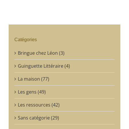
Catégories
Bringue chez Léon (3)
Guinguette Littéraire (4)
La maison (77)
Les gens (49)
Les ressources (42)
Sans catégorie (29)