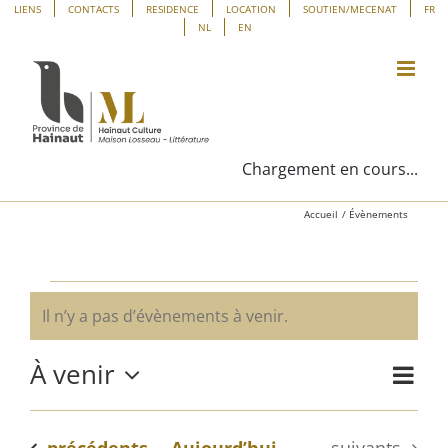
Passer
Panneau de gestion des cookies
LIENS
CONTACTS
RESIDENCE
LOCATION
SOUTIEN/MECENAT
FR
NL
EN
au
contenu
Chargement en cours...
Accueil
Évènements
Évènements
Il n’y a pas d’évènements à venir.
Notice
À venir
Navig
Liste
Navig
de
Sélectionnez
vues
une
par
Évène
Évènements
Évènements