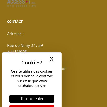
CONTACT
Adresse :
Rue de Nimy 37 / 39
7000 Mons
X
Masquer le band
Email :
reservations.losseau@gmail.com
Ce site utilise des cookies
et vous donne le contrôle
Tel: +32(0)65.398.880
sur ceux que vous
souhaitez activer
Tout accepter