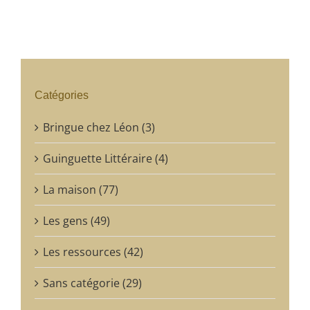
Catégories
Bringue chez Léon (3)
Guinguette Littéraire (4)
La maison (77)
Les gens (49)
Les ressources (42)
Sans catégorie (29)