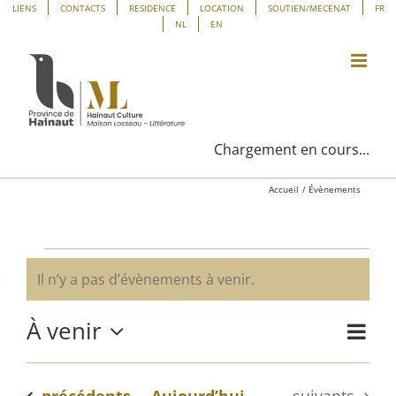
Passer
Panneau de gestion des cookies
LIENS
CONTACTS
RESIDENCE
LOCATION
SOUTIEN/MECENAT
FR
NL
EN
au
contenu
Chargement en cours...
Accueil
Évènements
Évènements
Il n’y a pas d’évènements à venir.
Notice
À venir
Navig
Liste
Navig
de
Sélectionnez
vues
une
par
Évène
Évènements
Évènements