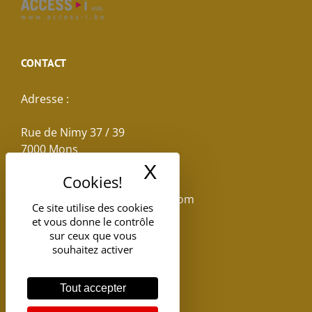
CONTACT
Adresse :
Rue de Nimy 37 / 39
7000 Mons
X
Masquer le band
Email :
reservations.losseau@gmail.com
Ce site utilise des cookies
et vous donne le contrôle
Tel: +32(0)65.398.880
sur ceux que vous
souhaitez activer
Tout accepter