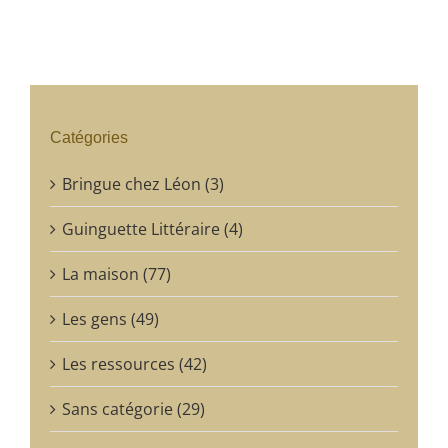
Catégories
Bringue chez Léon (3)
Guinguette Littéraire (4)
La maison (77)
Les gens (49)
Les ressources (42)
Sans catégorie (29)