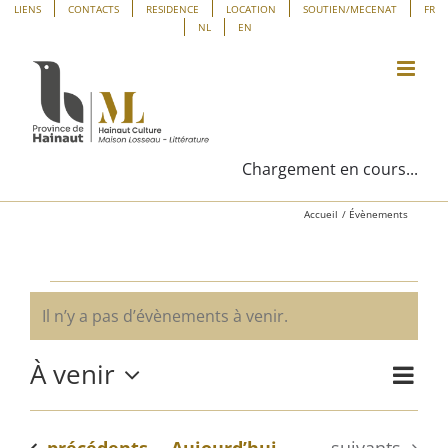
Passer
Panneau de gestion des cookies
LIENS
CONTACTS
RESIDENCE
LOCATION
SOUTIEN/MECENAT
FR
NL
EN
au
contenu
Chargement en cours...
Accueil
Évènements
Évènements
Il n’y a pas d’évènements à venir.
Notice
À venir
Navig
Liste
Navig
de
Sélectionnez
vues
une
par
Évène
Évènements
Évènements