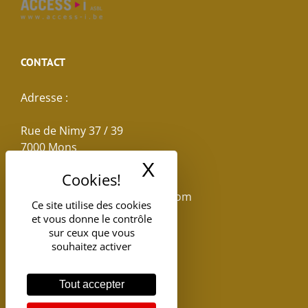
CONTACT
Adresse :
Rue de Nimy 37 / 39
7000 Mons
X
Masquer le band
Email :
reservations.losseau@gmail.com
Ce site utilise des cookies
et vous donne le contrôle
Tel: +32(0)65.398.880
sur ceux que vous
souhaitez activer
Tout accepter