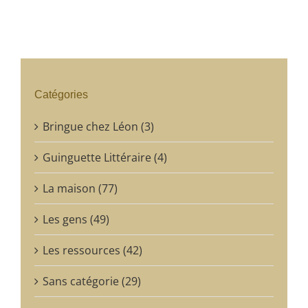
Catégories
Bringue chez Léon (3)
Guinguette Littéraire (4)
La maison (77)
Les gens (49)
Les ressources (42)
Sans catégorie (29)