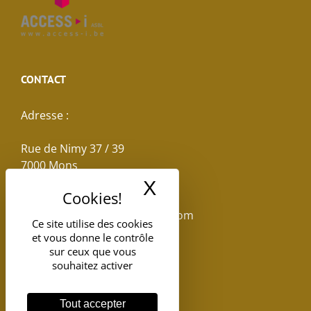
CONTACT
Adresse :
Rue de Nimy 37 / 39
7000 Mons
X
Masquer le band
Email :
reservations.losseau@gmail.com
Ce site utilise des cookies
et vous donne le contrôle
Tel: +32(0)65.398.880
sur ceux que vous
souhaitez activer
Tout accepter