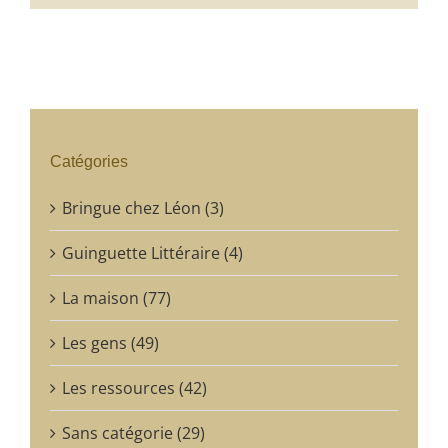
Catégories
Bringue chez Léon (3)
Guinguette Littéraire (4)
La maison (77)
Les gens (49)
Les ressources (42)
Sans catégorie (29)