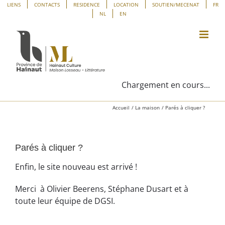
Passer
Panneau de gestion des cookies
LIENS
CONTACTS
RESIDENCE
LOCATION
SOUTIEN/MECENAT
FR
NL
EN
au
contenu
Chargement en cours...
Accueil
La maison
Parés à cliquer ?
Parés à cliquer ?
Enfin, le site nouveau est arrivé !
Merci à Olivier Beerens, Stéphane Dusart et à
toute leur équipe de DGSI.