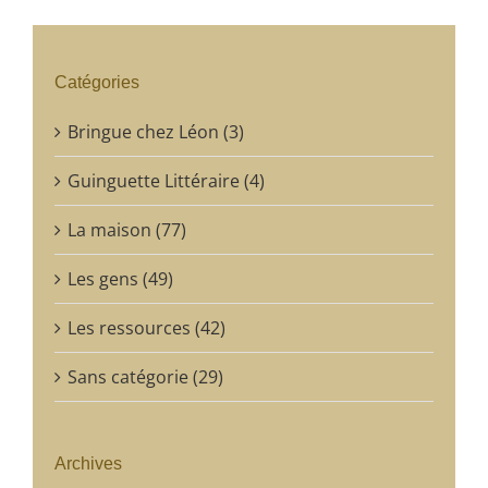
Catégories
Bringue chez Léon (3)
Guinguette Littéraire (4)
La maison (77)
Les gens (49)
Les ressources (42)
Sans catégorie (29)
Archives