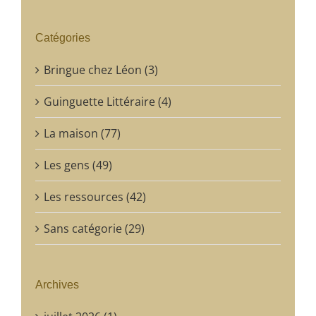
Catégories
Bringue chez Léon (3)
Guinguette Littéraire (4)
La maison (77)
Les gens (49)
Les ressources (42)
Sans catégorie (29)
Archives