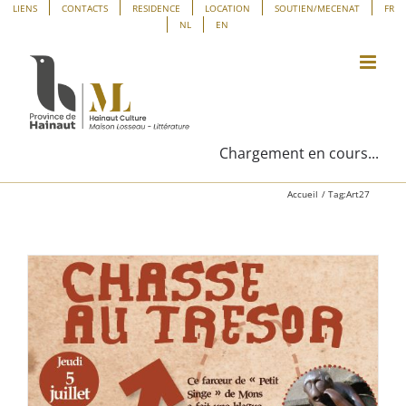
Passer
Panneau de gestion des cookies
LIENS
CONTACTS
RESIDENCE
LOCATION
SOUTIEN/MECENAT
FR
NL
EN
au
contenu
Chargement en cours...
Accueil
Tag:
Art27