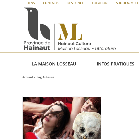
Passer
Panneau de gestion des cookies
LIENS
CONTACTS
RESIDENCE
LOCATION
SOUTIEN/MEC
au
contenu
LA MAISON LOSSEAU
INFOS PRATIQUES
Accueil
Tag:
Auteure
e Delbecq