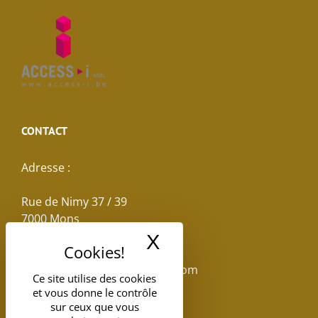
CONTACT
Adresse :
Rue de Nimy 37 / 39
7000 Mons
X
Masquer le band
Email :
reservations.losseau@gmail.com
Ce site utilise des cookies
et vous donne le contrôle
Tel: +32(0)65.398.880
sur ceux que vous