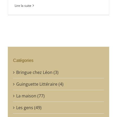
Lire la suite
Catégories
Bringue chez Léon (3)
Guinguette Littéraire (4)
La maison (77)
Les gens (49)