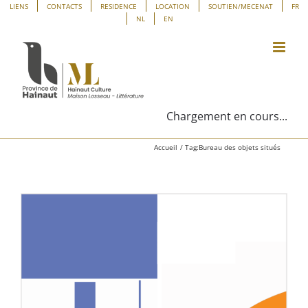
Passer
Panneau de gestion des cookies
LIENS
CONTACTS
RESIDENCE
LOCATION
SOUTIEN/MECENAT
FR
NL
EN
au
contenu
Chargement en cours...
Accueil
Tag:
Bureau des objets situés