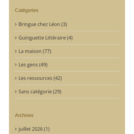
Catégories
Bringue chez Léon (3)
Guinguette Littéraire (4)
La maison (77)
Les gens (49)
Les ressources (42)
Sans catégorie (29)
Archives
juillet 2026 (1)