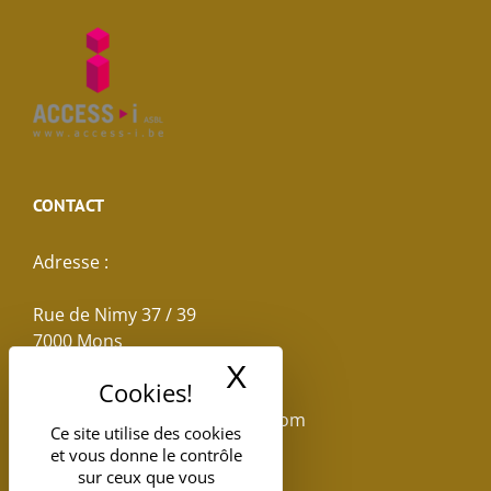
CONTACT
Adresse :
Rue de Nimy 37 / 39
7000 Mons
X
Masquer le band
Email :
reservations.losseau@gmail.com
Ce site utilise des cookies
et vous donne le contrôle
Tel: +32(0)65.398.880
sur ceux que vous