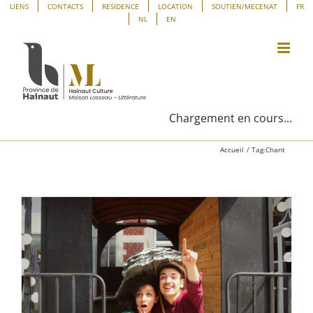
Passer
Panneau de gestion des cookies
LIENS
CONTACTS
RESIDENCE
LOCATION
SOUTIEN/MECENAT
FR
NL
EN
au
contenu
Chargement en cours...
Accueil
Tag:
Chant