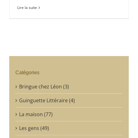
Lire la suite
Catégories
Bringue chez Léon (3)
Guinguette Littéraire (4)
La maison (77)
Les gens (49)