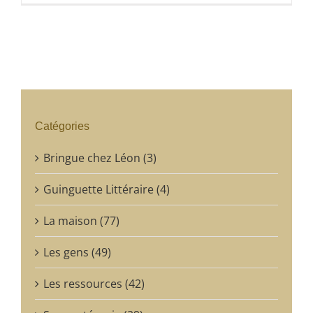
Catégories
Bringue chez Léon (3)
Guinguette Littéraire (4)
La maison (77)
Les gens (49)
Les ressources (42)