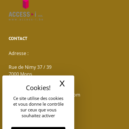
CONTACT
Adresse :
Rue de Nimy 37 / 39
7000 Mons
X
Masquer le band
Email :
reservations.losseau@gmail.com
Ce site utilise des cookies
et vous donne le contrôle
Tel: +32(0)65.398.880
sur ceux que vous
souhaitez activer