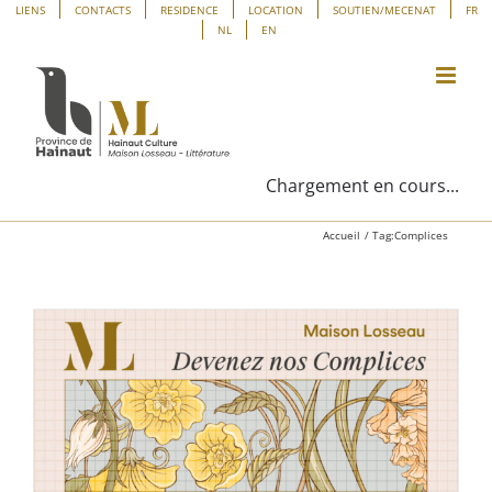
Passer
Panneau de gestion des cookies
LIENS
CONTACTS
RESIDENCE
LOCATION
SOUTIEN/MECENAT
FR
NL
EN
au
contenu
Chargement en cours...
Accueil
Tag:
Complices