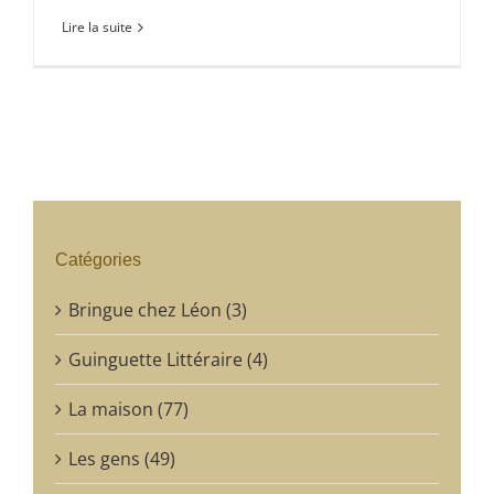
Lire la suite
Catégories
Bringue chez Léon (3)
Guinguette Littéraire (4)
La maison (77)
Les gens (49)