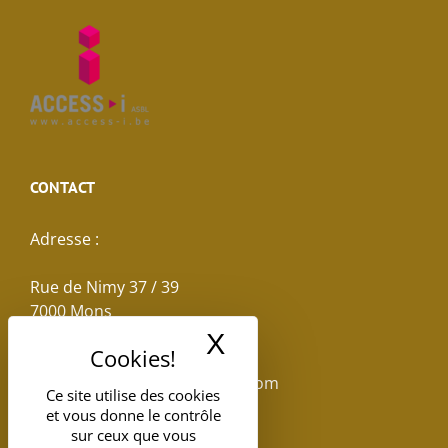
CONTACT
Adresse :
Rue de Nimy 37 / 39
7000 Mons
X
Masquer le band
Email :
reservations.losseau@gmail.com
Ce site utilise des cookies
et vous donne le contrôle
Tel: +32(0)65.398.880
sur ceux que vous