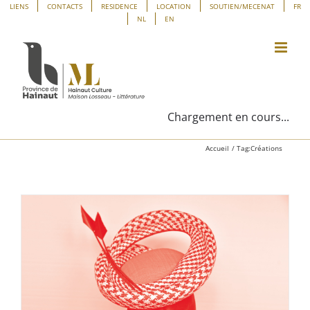
Passer
Panneau de gestion des cookies
LIENS
CONTACTS
RESIDENCE
LOCATION
SOUTIEN/MECENAT
FR
NL
EN
au
contenu
Chargement en cours...
Accueil
Tag:
Créations