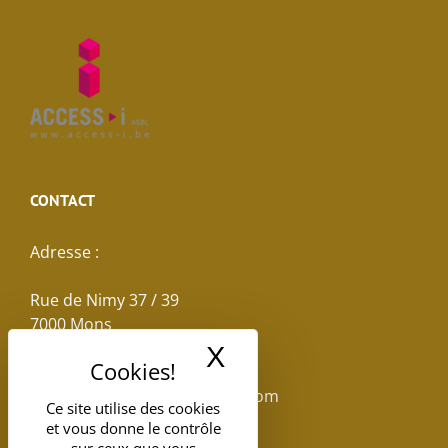
CONTACT
Adresse :
Rue de Nimy 37 / 39
7000 Mons
X
Masquer le band
Email :
reservations.losseau@gmail.com
Ce site utilise des cookies
et vous donne le contrôle
Tel: +32(0)65.398.880