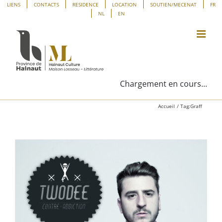
Passer
Panneau de gestion des cookies
LIENS
CONTACTS
RESIDENCE
LOCATION
SOUTIEN/MECENAT
FR
NL
EN
au
contenu
Chargement en cours...
Accueil
Tag:
Graff