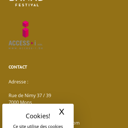
CONTACT
Adresse :
Rue de Nimy 37 / 39
7000 Mons
X
Masquer le band
Email :
reservations.losseau@gmail.com
Ce site utilise des cookies