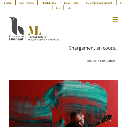
Passer
Panneau de gestion des cookies
LIENS
CONTACTS
RESIDENCE
LOCATION
SOUTIEN/MECENAT
FR
NL
EN
au
contenu
Chargement en cours...
Accueil
Tag:
Guitare