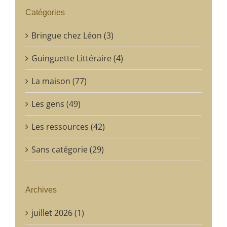
Catégories
Bringue chez Léon (3)
Guinguette Littéraire (4)
La maison (77)
Les gens (49)
Les ressources (42)
Sans catégorie (29)
Archives
juillet 2026 (1)