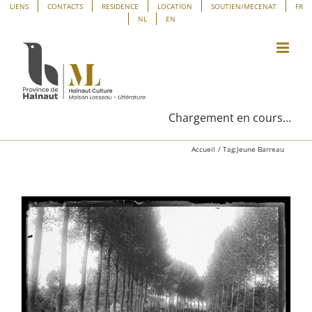
Passer
Panneau de gestion des cookies
LIENS
CONTACTS
RESIDENCE
LOCATION
SOUTIEN/MECENAT
FR
NL
EN
au
contenu
Chargement en cours...
Accueil
Tag:
Jeune Barreau