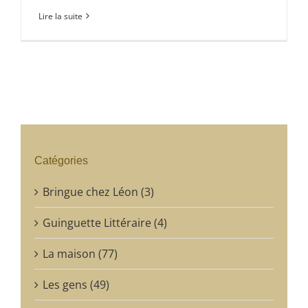
Lire la suite
Catégories
Bringue chez Léon (3)
Guinguette Littéraire (4)
La maison (77)
Les gens (49)