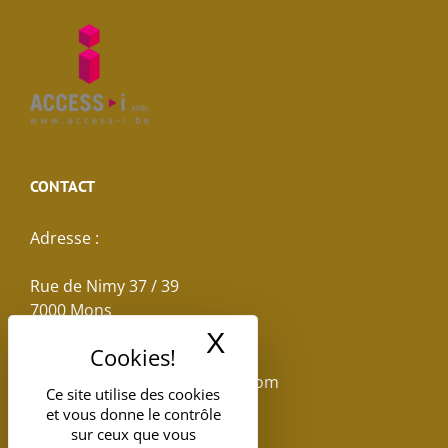
CONTACT
Adresse :
Rue de Nimy 37 / 39
7000 Mons
X
Masquer le band
Email :
reservations.losseau@gmail.com
Ce site utilise des cookies
et vous donne le contrôle
Tel: +32(0)65.398.880
sur ceux que vous