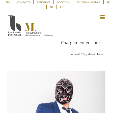
Passer
Panneau de gestion des cookies
LIENS
CONTACTS
RESIDENCE
LOCATION
SOUTIEN/MECENAT
FR
NL
EN
au
contenu
Chargement en cours...
Accueil
Tag:
Maison Folie