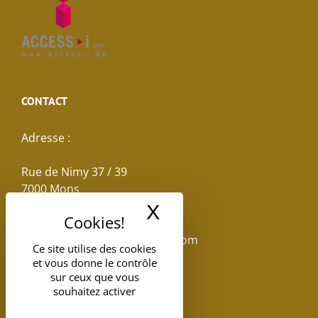
CONTACT
Adresse :
Rue de Nimy 37 / 39
7000 Mons
X
Masquer le band
Email :
reservations.losseau@gmail.com
Ce site utilise des cookies
et vous donne le contrôle
Tel: +32(0)65.398.880
sur ceux que vous
souhaitez activer