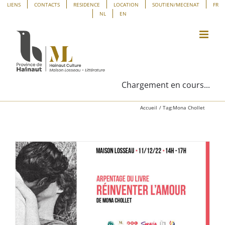
Passer
Panneau de gestion des cookies
LIENS
CONTACTS
RESIDENCE
LOCATION
SOUTIEN/MECENAT
FR
NL
EN
au
contenu
Chargement en cours...
Accueil
Tag:
Mona Chollet