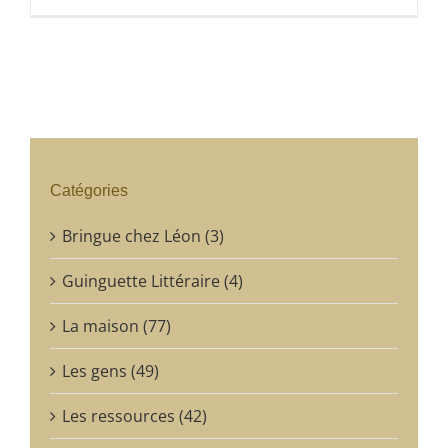
Catégories
Bringue chez Léon (3)
Guinguette Littéraire (4)
La maison (77)
Les gens (49)
Les ressources (42)