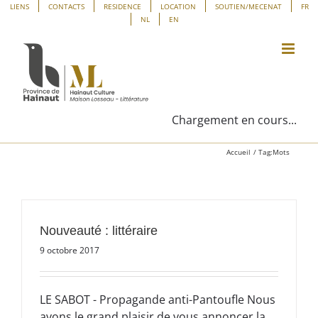
Passer
Panneau de gestion des cookies
LIENS
CONTACTS
RESIDENCE
LOCATION
SOUTIEN/MECENAT
FR
NL
EN
au
contenu
Chargement en cours...
Accueil
Tag:
Mots
Nouveauté : littéraire
9 octobre 2017
LE SABOT - Propagande anti-Pantoufle Nous
avons le grand plaisir de vous annoncer la