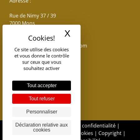
Adresse :
Rue de Nimy 37 / 39
7000 Mons
X
Masquer le band
Email :
reservations.losseau@gmail.com
Ce site utilise des cookies
et vous donne le contrôle
Tel: +32(0)65.398.880
sur ceux que vous
souhaitez activer
Tout accepter
Tout refuser
Personnaliser
DGSI - 2017 |
Politique de confidentialité
|
Déclaration relative aux
cookies
Politique d'utilisation des cookies
|
Copyright
|