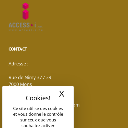
CONTACT
Adresse :
Rue de Nimy 37 / 39
7000 Mons
X
Masquer le band
Email :
reservations.losseau@gmail.com
Ce site utilise des cookies
et vous donne le contrôle
Tel: +32(0)65.398.880
sur ceux que vous
souhaitez activer