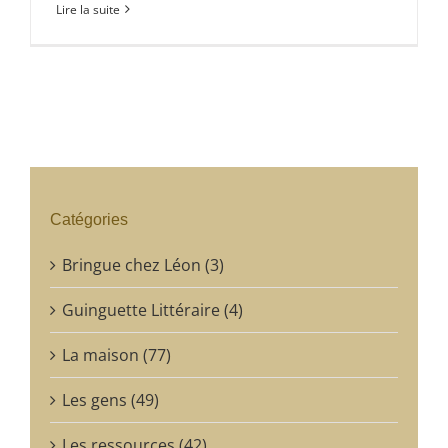
Lire la suite
Catégories
Bringue chez Léon (3)
Guinguette Littéraire (4)
La maison (77)
Les gens (49)
Les ressources (42)