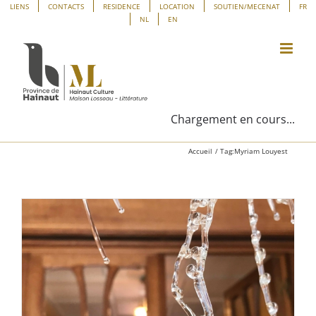
Passer
Panneau de gestion des cookies
LIENS
CONTACTS
RESIDENCE
LOCATION
SOUTIEN/MECENAT
FR
NL
EN
au
contenu
Chargement en cours...
Accueil
Tag:
Myriam Louyest