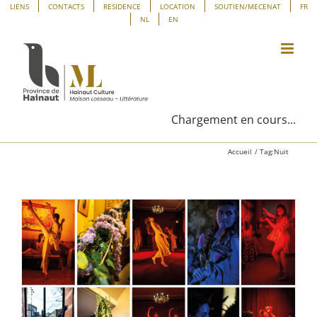
Passer
Panneau de gestion des cookies
LIENS
CONTACTS
RESIDENCE
LOCATION
SOUTIEN/MECENAT
FR
NL
EN
au
contenu
Chargement en cours...
Accueil
Tag:
Nuit