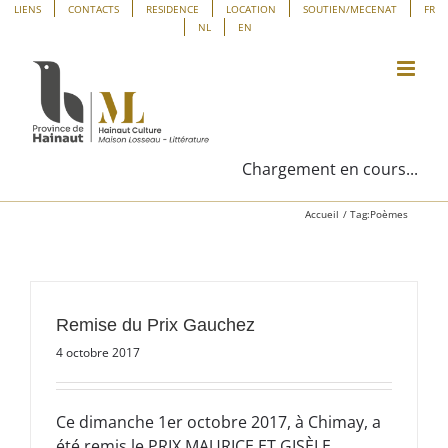
Passer
Panneau de gestion des cookies
LIENS
CONTACTS
RESIDENCE
LOCATION
SOUTIEN/MECENAT
FR
NL
EN
au
contenu
Chargement en cours...
Accueil
Tag:
Poèmes
Remise du Prix Gauchez
4 octobre 2017
Ce dimanche 1er octobre 2017, à Chimay, a
été remis le PRIX MAURICE ET GISÈLE