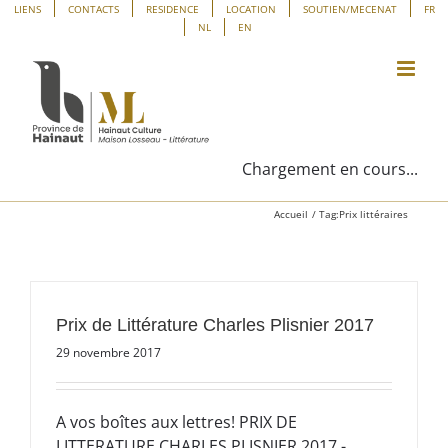
Passer
Panneau de gestion des cookies
LIENS
CONTACTS
RESIDENCE
LOCATION
SOUTIEN/MECENAT
FR
NL
EN
au
contenu
Chargement en cours...
Accueil
Tag:
Prix littéraires
Prix de Littérature Charles Plisnier 2017
29 novembre 2017
A vos boîtes aux lettres! PRIX DE
LITTERATURE CHARLES PLISNIER 2017 -