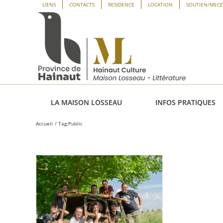
Passer
Panneau de gestion des cookies
LIENS
CONTACTS
RESIDENCE
LOCATION
SOUTIEN/MEC
au
contenu
LA MAISON LOSSEAU
INFOS PRATIQUES
Accueil
Tag:
Public
uguration
e