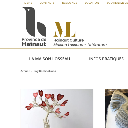
Passer
Panneau de gestion des cookies
LIENS
CONTACTS
RESIDENCE
LOCATION
SOUTIEN/MEC
au
contenu
LA MAISON LOSSEAU
INFOS PRATIQUES
Accueil
Tag:
Réalisations
Atelier » Avec des livres ! «
es ! «