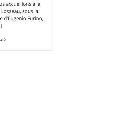
s accueillons à la
 Losseau, sous la
e d’Eugenio Furino,
]
te