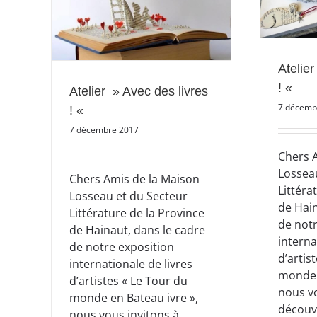
Atelier
! «
Atelier » Avec des livres
7 décemb
! «
7 décembre 2017
Chers 
Lossea
Chers Amis de la Maison
Littéra
Losseau et du Secteur
de Hain
Littérature de la Province
de notr
de Hainaut, dans le cadre
interna
de notre exposition
d’artis
internationale de livres
monde 
d’artistes « Le Tour du
nous vo
monde en Bateau ivre »,
découvr
nous vous invitons à