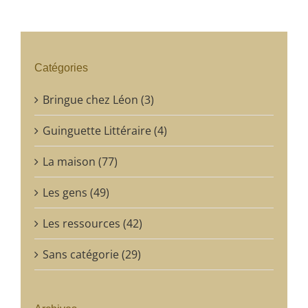
Catégories
Bringue chez Léon (3)
Guinguette Littéraire (4)
La maison (77)
Les gens (49)
Les ressources (42)
Sans catégorie (29)