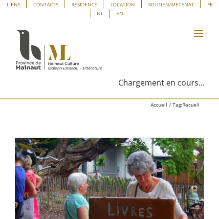
Passer
Panneau de gestion des cookies
LIENS
CONTACTS
RESIDENCE
LOCATION
SOUTIEN/MECENAT
FR
NL
EN
au
contenu
Chargement en cours...
Accueil
Tag:
Recueil