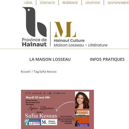
Passer
Panneau de gestion des cookies
LIENS
CONTACTS
RESIDENCE
LOCATION
SOUTIEN/MEC
au
contenu
LA MAISON LOSSEAU
INFOS PRATIQUES
Accueil
Tag:
Safia Kessas
a Kessas