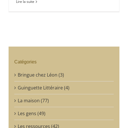
Lire la suite
Catégories
Bringue chez Léon (3)
Guinguette Littéraire (4)
La maison (77)
Les gens (49)
Les ressources (42)