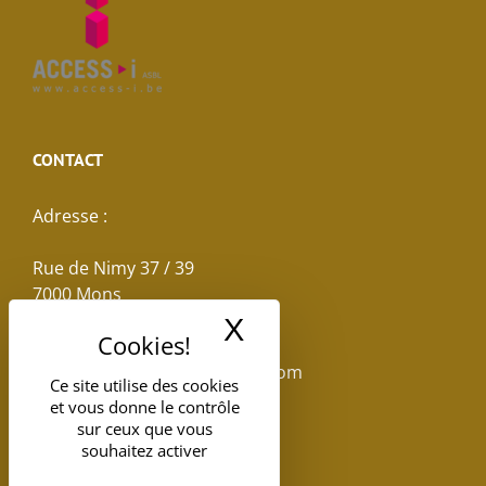
CONTACT
Adresse :
Rue de Nimy 37 / 39
7000 Mons
X
Masquer le band
Email :
reservations.losseau@gmail.com
Ce site utilise des cookies
et vous donne le contrôle
Tel: +32(0)65.398.880
sur ceux que vous
souhaitez activer