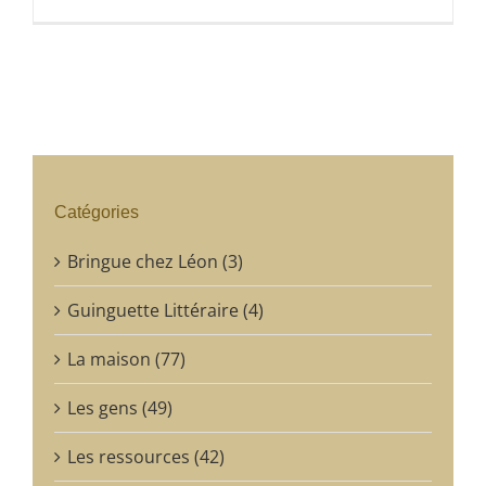
Catégories
Bringue chez Léon (3)
Guinguette Littéraire (4)
La maison (77)
Les gens (49)
Les ressources (42)