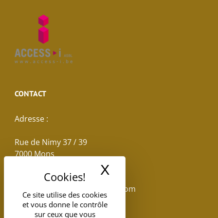
CONTACT
Adresse :
Rue de Nimy 37 / 39
7000 Mons
X
Masquer le band
Email :
reservations.losseau@gmail.com
Ce site utilise des cookies
et vous donne le contrôle
Tel: +32(0)65.398.880
sur ceux que vous