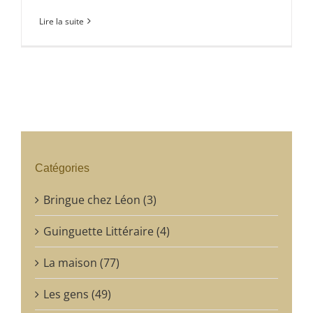
Lire la suite
Catégories
Bringue chez Léon (3)
Guinguette Littéraire (4)
La maison (77)
Les gens (49)