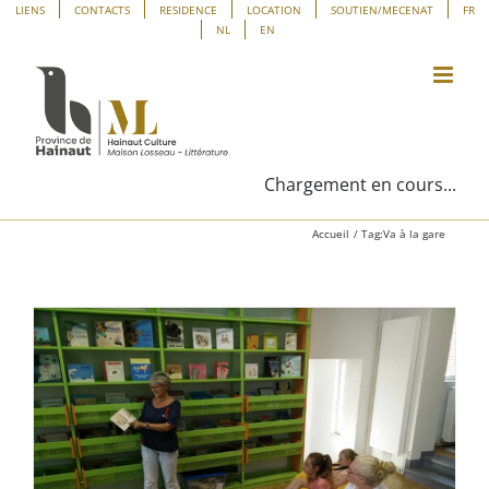
Passer
Panneau de gestion des cookies
LIENS
CONTACTS
RESIDENCE
LOCATION
SOUTIEN/MECENAT
FR
NL
EN
au
contenu
Chargement en cours...
Accueil
Tag:
Va à la gare