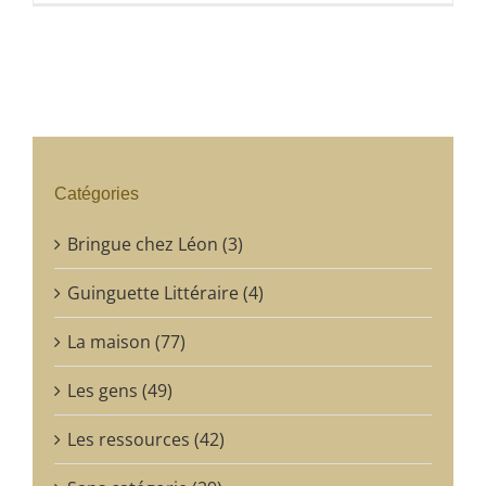
Catégories
Bringue chez Léon (3)
Guinguette Littéraire (4)
La maison (77)
Les gens (49)
Les ressources (42)