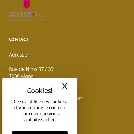
CONTACT
Adresse :
Rue de Nimy 37 / 39
7000 Mons
X
Masquer le band
Email :
reservations.losseau@gmail.com
Ce site utilise des cookies
et vous donne le contrôle
Tel: +32(0)65.398.880
sur ceux que vous
souhaitez activer