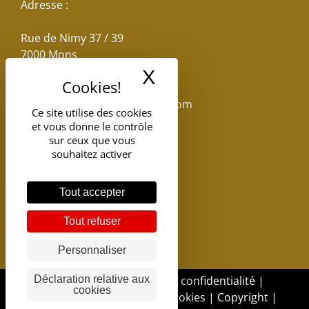
Adresse :
Rue de Nimy 37 / 39
7000 Mons
X
Masquer le band
Email :
reservations.losseau@gmail.com
Ce site utilise des cookies
et vous donne le contrôle
Tel: +32(0)65.398.880
sur ceux que vous
souhaitez activer
Tout accepter
Tout refuser
Personnaliser
DGSI - 2017 |
Politique de confidentialité
|
Déclaration relative aux
cookies
Politique d'utilisation des cookies
|
Copyright
|