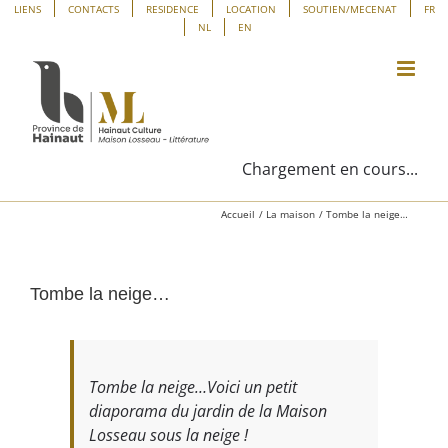
Passer
Panneau de gestion des cookies
LIENS
CONTACTS
RESIDENCE
LOCATION
SOUTIEN/MECENAT
FR
NL
EN
au
contenu
Chargement en cours...
Accueil
La maison
Tombe la neige…
Tombe la neige…
Tombe la neige…Voici un petit
diaporama du jardin de la Maison
Losseau sous la neige !