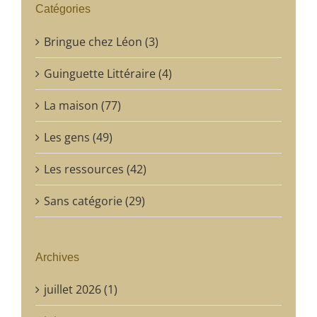
Catégories
Bringue chez Léon (3)
Guinguette Littéraire (4)
La maison (77)
Les gens (49)
Les ressources (42)
Sans catégorie (29)
Archives
juillet 2026 (1)