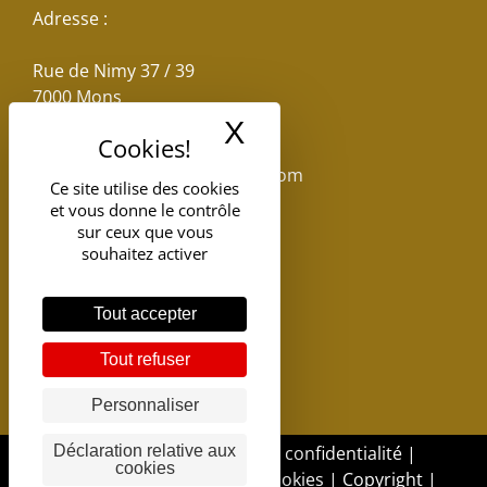
Adresse :
Rue de Nimy 37 / 39
7000 Mons
X
Masquer le band
Email :
reservations.losseau@gmail.com
Ce site utilise des cookies
et vous donne le contrôle
Tel: +32(0)65.398.880
sur ceux que vous
souhaitez activer
Tout accepter
Tout refuser
Personnaliser
DGSI - 2017 |
Politique de confidentialité
|
Déclaration relative aux
cookies
Politique d'utilisation des cookies
|
Copyright
|