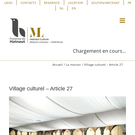
Passer
Panneau de gestion des cookies
LIENS
CONTACTS
RESIDENCE
LOCATION
SOUTIEN/MECENAT
FR
NL
EN
au
contenu
Chargement en cours...
Accueil
La maison
Village culturel – Article 27
Village culturel – Article 27