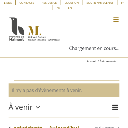
Passer
Panneau de gestion des cookies
LIENS
CONTACTS
RESIDENCE
LOCATION
SOUTIEN/MECENAT
FR
NL
EN
au
contenu
Chargement en cours...
Accueil
Évènements
Évènements
Il n’y a pas d’évènements à venir.
Notice
À venir
Navig
Liste
Navig
de
Sélectionnez
vues
une
par
Évène
Évènements
Évènements