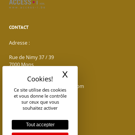
CONTACT
Adresse :
Rue de Nimy 37 / 39
7000 Mons
X
Masquer le band
Email :
reservations.losseau@gmail.com
Ce site utilise des cookies
et vous donne le contrôle
Tel: +32(0)65.398.880
sur ceux que vous
souhaitez activer
Tout accepter