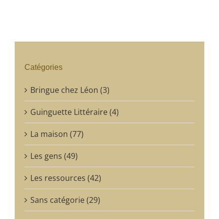
Catégories
Bringue chez Léon (3)
Guinguette Littéraire (4)
La maison (77)
Les gens (49)
Les ressources (42)
Sans catégorie (29)