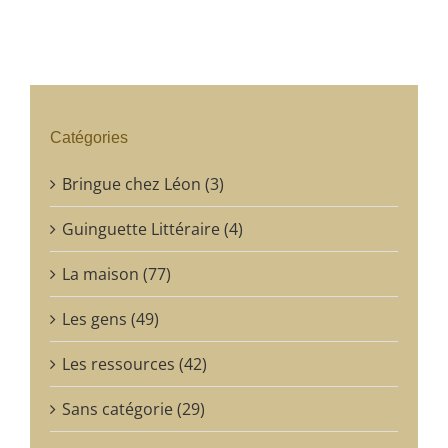
Catégories
Bringue chez Léon (3)
Guinguette Littéraire (4)
La maison (77)
Les gens (49)
Les ressources (42)
Sans catégorie (29)