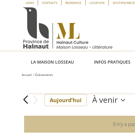
Passer
Panneau de gestion des cookies
LIENS
CONTACTS
RESIDENCE
LOCATION
SOUTIEN/MEC
au
contenu
LA MAISON LOSSEAU
INFOS PRATIQUES
Accueil
Évènements
À venir
Évènements
Aujourd’hui
Sélectionne
une
date.
Il n’y a p