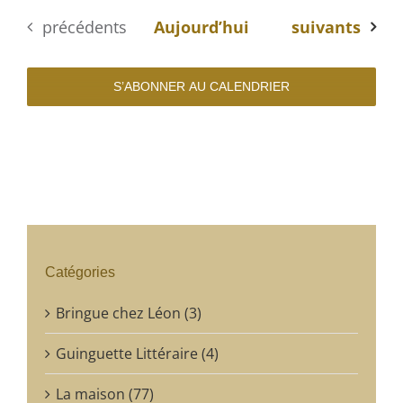
Évènements
Évènements
précédents
Aujourd’hui
suivants
S’ABONNER AU CALENDRIER
Catégories
Bringue chez Léon (3)
Guinguette Littéraire (4)
La maison (77)