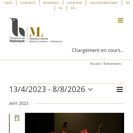
Passer
Panneau de gestion des cookies
LIENS
CONTACTS
RESIDENCE
LOCATION
SOUTIEN/MECENAT
FR
NL
EN
au
contenu
Chargement en cours...
Accueil
Évènements
13/4/2023
 - 
8/8/2026
Évènements
Navig
Liste
Navig
de
Sélectionnez
vues
avril 2023
une
par
Évène
date.
consu
jeu
13