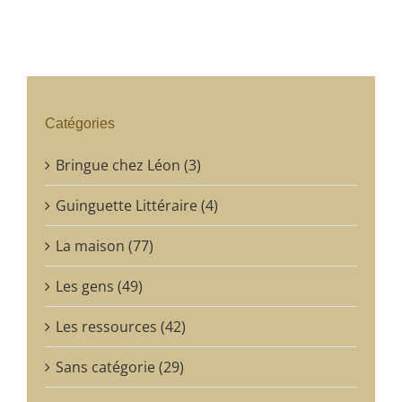
Catégories
Bringue chez Léon (3)
Guinguette Littéraire (4)
La maison (77)
Les gens (49)
Les ressources (42)
Sans catégorie (29)