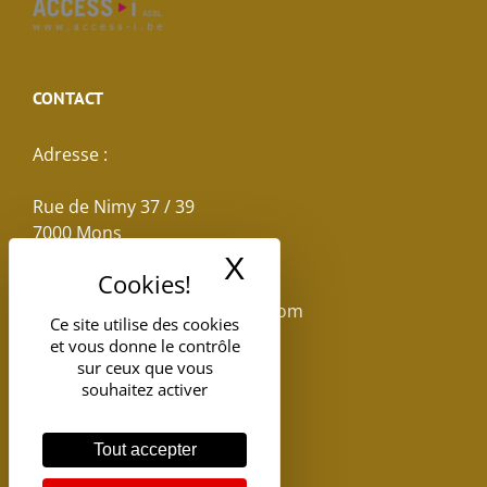
CONTACT
Adresse :
Rue de Nimy 37 / 39
7000 Mons
X
Masquer le band
Email :
reservations.losseau@gmail.com
Ce site utilise des cookies
et vous donne le contrôle
Tel: +32(0)65.398.880
sur ceux que vous
souhaitez activer
Tout accepter