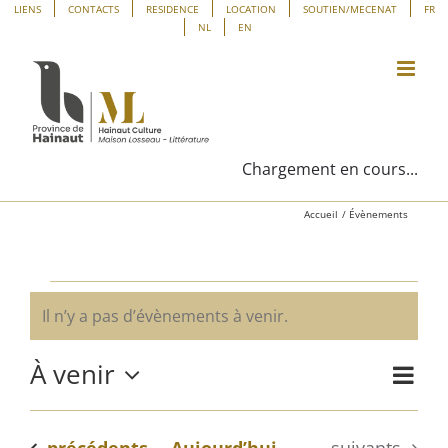
Passer
Panneau de gestion des cookies
LIENS
CONTACTS
RESIDENCE
LOCATION
SOUTIEN/MECENAT
FR
NL
EN
au
contenu
Chargement en cours...
Accueil
Évènements
Évènements
Il n’y a pas d’évènements à venir.
Notice
À venir
Navig
Liste
Navig
de
Sélectionnez
vues
une
par
Évène
Évènements
Évènements