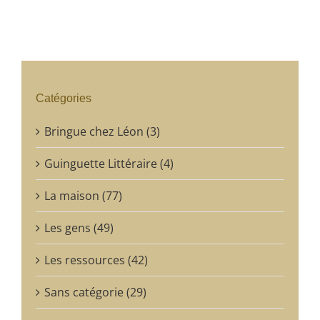
Catégories
Bringue chez Léon (3)
Guinguette Littéraire (4)
La maison (77)
Les gens (49)
Les ressources (42)
Sans catégorie (29)