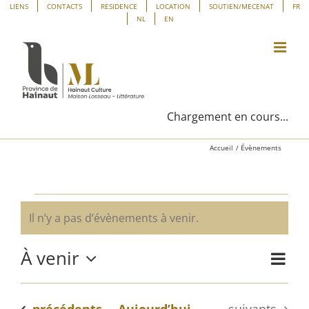
Passer
Panneau de gestion des cookies
LIENS
CONTACTS
RESIDENCE
LOCATION
SOUTIEN/MECENAT
FR
NL
EN
au
contenu
Chargement en cours...
Accueil
Évènements
Évènements
Il n’y a pas d’évènements à venir.
Notice
À venir
Navig
Liste
Navig
de
Sélectionnez
vues
une
par
Évène
Évènements
Évènements