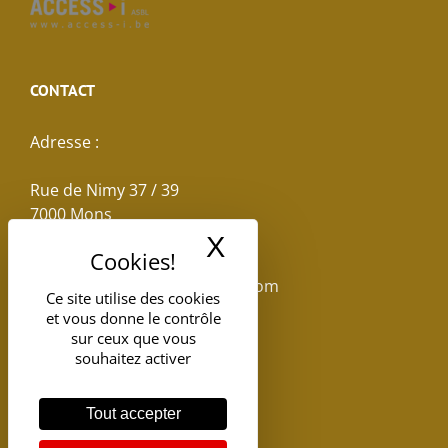
CONTACT
Adresse :
Rue de Nimy 37 / 39
7000 Mons
X
Masquer le band
Email :
reservations.losseau@gmail.com
Ce site utilise des cookies
et vous donne le contrôle
Tel: +32(0)65.398.880
sur ceux que vous
souhaitez activer
Tout accepter