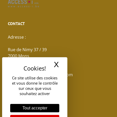
CONTACT
Adresse :
Rue de Nimy 37 / 39
7000 Mons
X
Masquer le band
Email :
reservations.losseau@gmail.com
Ce site utilise des cookies
et vous donne le contrôle
Tel: +32(0)65.398.880
sur ceux que vous
souhaitez activer
Tout accepter