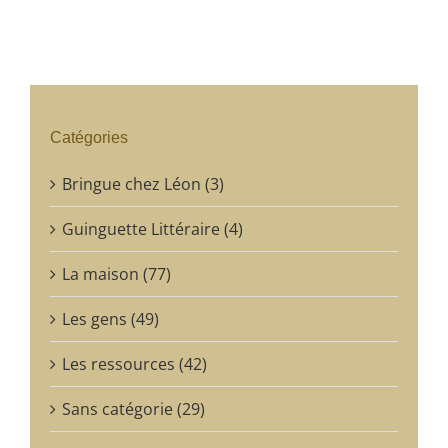
Catégories
Bringue chez Léon (3)
Guinguette Littéraire (4)
La maison (77)
Les gens (49)
Les ressources (42)
Sans catégorie (29)