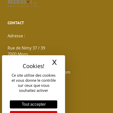
CONTACT
Adresse :
Rue de Nimy 37 / 39
7000 Mons
X
Masquer le band
Email :
reservations.losseau@gmail.com
Ce site utilise des cookies
et vous donne le contrôle
Tel: +32(0)65.398.880
sur ceux que vous
souhaitez activer
Tout accepter