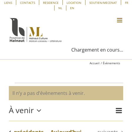
Passer
Panneau de gestion des cookies
LIENS
CONTACTS
RESIDENCE
LOCATION
SOUTIEN/MECENAT
FR
NL
EN
au
contenu
Chargement en cours...
Accueil
Évènements
Évènements
Il n’y a pas d’évènements à venir.
Notice
À venir
Navig
Liste
Navig
de
Sélectionnez
vues
une
par
Évène
Évènements
Évènements