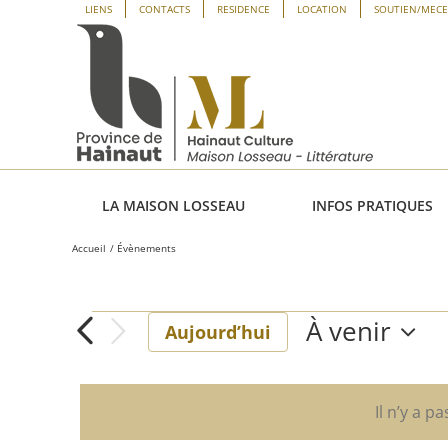
Passer
Panneau de gestion des cookies
LIENS
CONTACTS
RESIDENCE
LOCATION
SOUTIEN/MEC
au
contenu
LA MAISON LOSSEAU
INFOS PRATIQUES
Accueil
Évènements
À venir
Évènements
Aujourd’hui
Sélectionne
une
date.
Il n’y a p