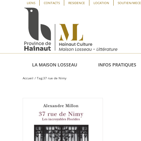
Passer
Panneau de gestion des cookies
LIENS
CONTACTS
RESIDENCE
LOCATION
SOUTIEN/MEC
au
contenu
LA MAISON LOSSEAU
INFOS PRATIQUES
Accueil
Tag:
37 rue de Nimy